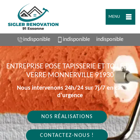
MENU
indisponible
indisponible
indisponible
ENTREPRISE POSE TAPISSERIE ET TOILE DE
VERRE MONNERVILLE 91930
Nous intervenons 24h/24 sur 7j/7 en cas
d'urgence
NOS RÉALISATIONS
CONTACTEZ-NOUS !