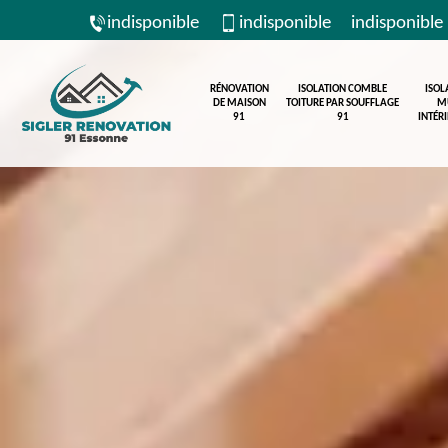
indisponible
indisponible
indisponible
RÉNOVATION
ISOLATION COMBLE
ISOL
DE MAISON
TOITURE PAR SOUFFLAGE
M
91
91
INTÉR