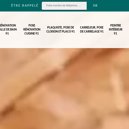
ÊTRE RAPPELÉ
RÉNOVATION
POSE
PEINTRE
PLAQUISTE, POSE DE
CARRELEUR, POSE
ALLE DE BAIN
RÉNOVATION
INTÉRIEUR
CLOISON ET PLACO 91
DE CARRELAGE 91
91
CUISINE 91
91