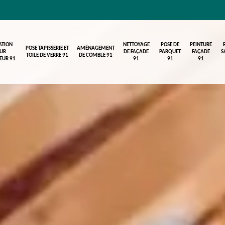
ATION
NETTOYAGE
POSE DE
PEINTURE
POSE TAPISSERIE ET
AMÉNAGEMENT
UR
DE FAÇADE
PARQUET
FAÇADE
S
TOILE DE VERRE 91
DE COMBLE 91
IEUR 91
91
91
91