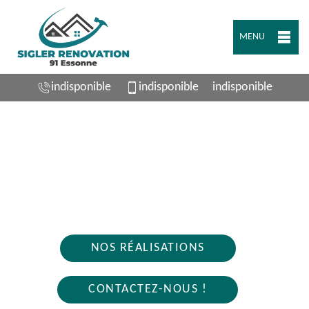
MENU
indisponible
indisponible
indisponible
ARTISAN PLOMBIER MONNERVILLE 91930
Nous intervenons 24h/24 sur 7j/7 en cas
d'urgence
NOS RÉALISATIONS
CONTACTEZ-NOUS !