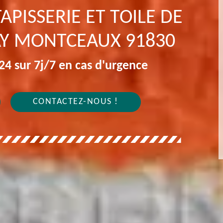
APISSERIE ET TOILE DE
AY MONTCEAUX 91830
4 sur 7j/7 en cas d'urgence
CONTACTEZ-NOUS !