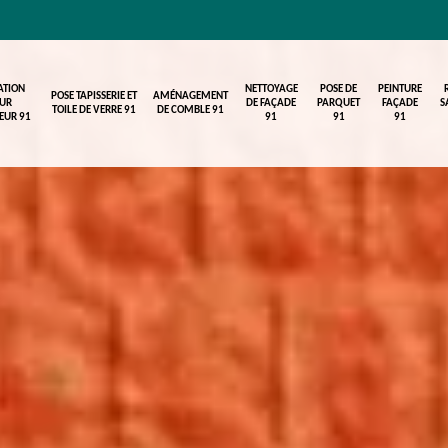
ATION
NETTOYAGE
POSE DE
PEINTURE
POSE TAPISSERIE ET
AMÉNAGEMENT
UR
DE FAÇADE
PARQUET
FAÇADE
S
TOILE DE VERRE 91
DE COMBLE 91
IEUR 91
91
91
91