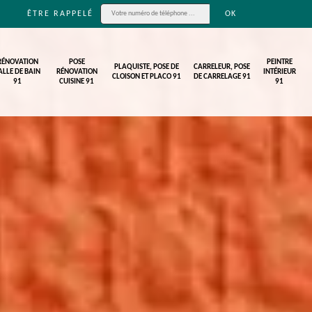
ÊTRE RAPPELÉ
RÉNOVATION
POSE
PEINTRE
PLAQUISTE, POSE DE
CARRELEUR, POSE
ALLE DE BAIN
RÉNOVATION
INTÉRIEUR
CLOISON ET PLACO 91
DE CARRELAGE 91
91
CUISINE 91
91