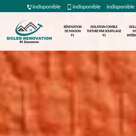
indisponible
indisponible
indisponible
RÉNOVATION
ISOLATION COMBLE
ISOL
DE MAISON
TOITURE PAR SOUFFLAGE
M
91
91
INTÉR