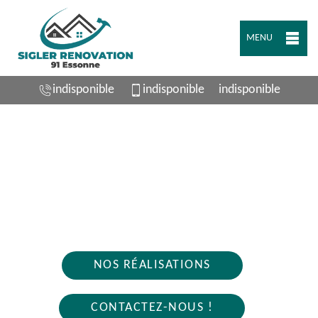
MENU
indisponible
indisponible
indisponible
ARTISAN PLOMBIER LE COUDRAY
MONTCEAUX 91830
Nous intervenons 24h/24 sur 7j/7 en cas
d'urgence
NOS RÉALISATIONS
CONTACTEZ-NOUS !