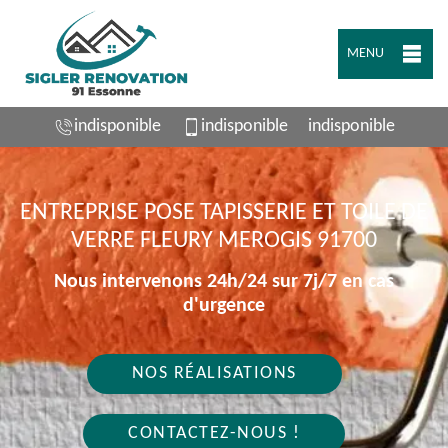
MENU
indisponible
indisponible
indisponible
ENTREPRISE POSE TAPISSERIE ET TOILE DE
VERRE FLEURY MEROGIS 91700
Nous intervenons 24h/24 sur 7j/7 en cas
d'urgence
NOS RÉALISATIONS
CONTACTEZ-NOUS !