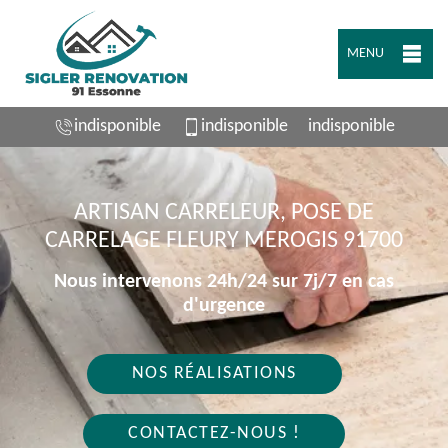
MENU
indisponible
indisponible
indisponible
ARTISAN CARRELEUR, POSE DE
CARRELAGE FLEURY MEROGIS 91700
Nous intervenons 24h/24 sur 7j/7 en cas
d'urgence
NOS RÉALISATIONS
CONTACTEZ-NOUS !