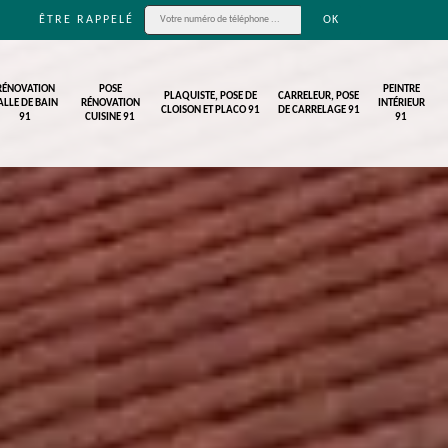
ÊTRE RAPPELÉ
RÉNOVATION
POSE
PEINTRE
PLAQUISTE, POSE DE
CARRELEUR, POSE
ALLE DE BAIN
RÉNOVATION
INTÉRIEUR
CLOISON ET PLACO 91
DE CARRELAGE 91
91
CUISINE 91
91