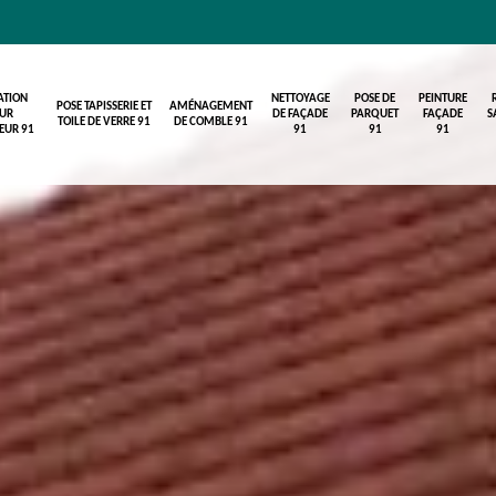
ATION
NETTOYAGE
POSE DE
PEINTURE
POSE TAPISSERIE ET
AMÉNAGEMENT
UR
DE FAÇADE
PARQUET
FAÇADE
S
TOILE DE VERRE 91
DE COMBLE 91
IEUR 91
91
91
91