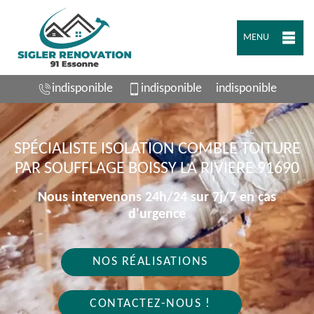
MENU
indisponible
indisponible
indisponible
SPÉCIALISTE ISOLATION COMBLE TOITURE
PAR SOUFFLAGE BOISSY LA RIVIERE 91690
Nous intervenons 24h/24 sur 7j/7 en cas
d'urgence
NOS RÉALISATIONS
CONTACTEZ-NOUS !