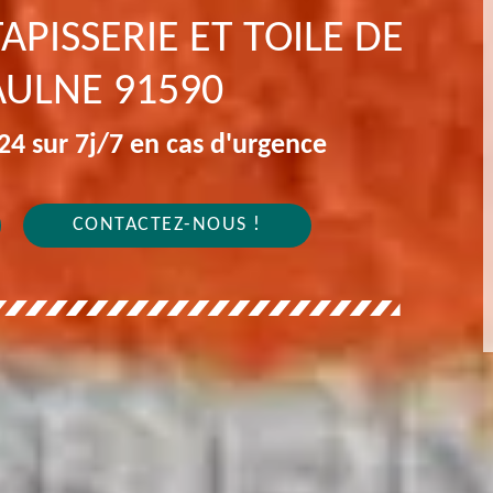
APISSERIE ET TOILE DE
AULNE 91590
4 sur 7j/7 en cas d'urgence
CONTACTEZ-NOUS !