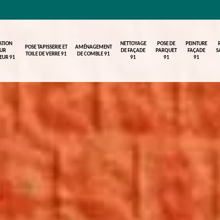
ATION
NETTOYAGE
POSE DE
PEINTURE
POSE TAPISSERIE ET
AMÉNAGEMENT
UR
DE FAÇADE
PARQUET
FAÇADE
S
TOILE DE VERRE 91
DE COMBLE 91
IEUR 91
91
91
91