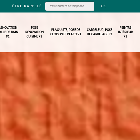
ÊTRE RAPPELÉ
RÉNOVATION
POSE
PEINTRE
PLAQUISTE, POSE DE
CARRELEUR, POSE
ALLE DE BAIN
RÉNOVATION
INTÉRIEUR
CLOISON ET PLACO 91
DE CARRELAGE 91
91
CUISINE 91
91