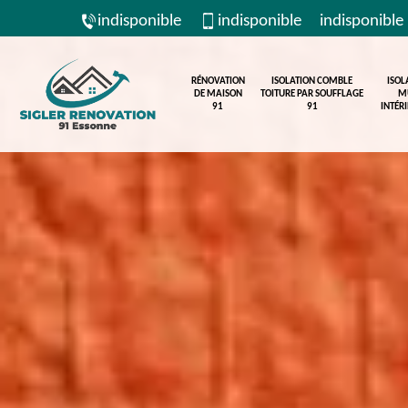
indisponible
indisponible
indisponible
RÉNOVATION
ISOLATION COMBLE
ISOL
DE MAISON
TOITURE PAR SOUFFLAGE
M
91
91
INTÉR