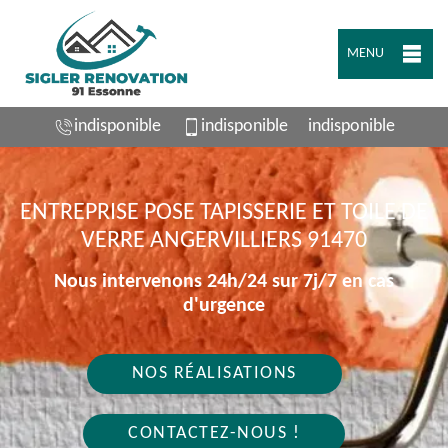
MENU
indisponible
indisponible
indisponible
ENTREPRISE POSE TAPISSERIE ET TOILE DE
VERRE ANGERVILLIERS 91470
Nous intervenons 24h/24 sur 7j/7 en cas
d'urgence
NOS RÉALISATIONS
CONTACTEZ-NOUS !