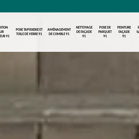
ATION
NETTOYAGE
POSE DE
PEINTURE
POSE TAPISSERIE ET
AMÉNAGEMENT
UR
DE FAÇADE
PARQUET
FAÇADE
S
TOILE DE VERRE 91
DE COMBLE 91
IEUR 91
91
91
91