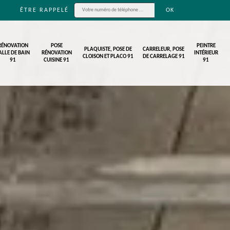
ÊTRE RAPPELÉ
RÉNOVATION
POSE
PEINTRE
PLAQUISTE, POSE DE
CARRELEUR, POSE
ALLE DE BAIN
RÉNOVATION
INTÉRIEUR
CLOISON ET PLACO 91
DE CARRELAGE 91
91
CUISINE 91
91