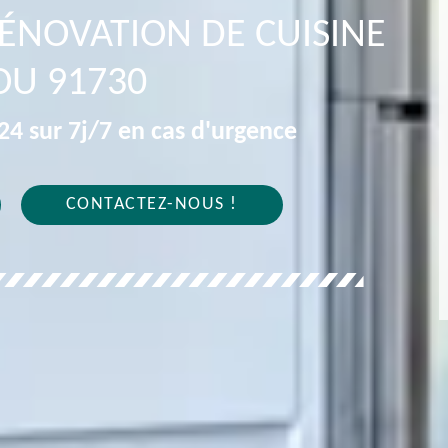
RÉNOVATION DE CUISINE
OU 91730
4 sur 7j/7 en cas d'urgence
CONTACTEZ-NOUS !