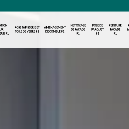
ATION
NETTOYAGE
POSE DE
PEINTURE
POSE TAPISSERIE ET
AMÉNAGEMENT
UR
DE FAÇADE
PARQUET
FAÇADE
S
TOILE DE VERRE 91
DE COMBLE 91
IEUR 91
91
91
91