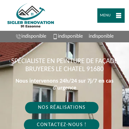
MENU
indisponible
indisponible
indisponible
SPÉCIALISTE EN PEINTURE DE FAÇADE
BRUYERES LE CHATEL 91680
Nous intervenons 24h/24 sur 7j/7 en cas
d'urgence
NOS RÉALISATIONS
CONTACTEZ-NOUS !