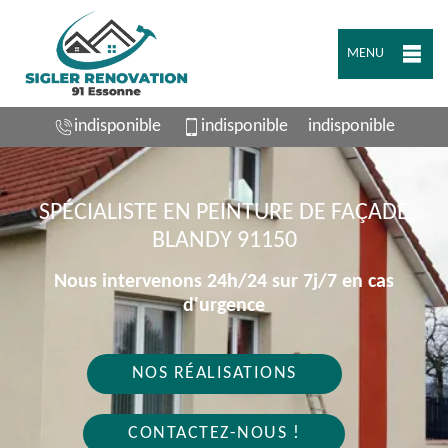
MENU
indisponible
indisponible
indisponible
SPÉCIALISTE EN PEINTURE DE FAÇADE
BLANDY 91150
Nous intervenons 24h/24 sur 7j/7 en cas
d'urgence
NOS RÉALISATIONS
CONTACTEZ-NOUS !