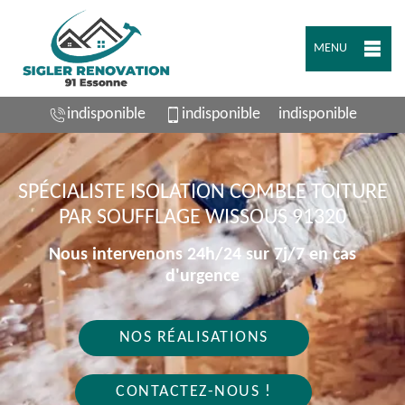
MENU
indisponible
indisponible
indisponible
SPÉCIALISTE ISOLATION COMBLE TOITURE
PAR SOUFFLAGE WISSOUS 91320
Nous intervenons 24h/24 sur 7j/7 en cas
d'urgence
NOS RÉALISATIONS
CONTACTEZ-NOUS !