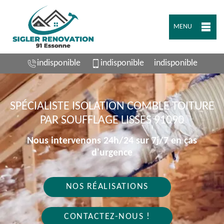
MENU
indisponible
indisponible
indisponible
SPÉCIALISTE ISOLATION COMBLE TOITURE
PAR SOUFFLAGE LISSES 91090
Nous intervenons 24h/24 sur 7j/7 en cas
d'urgence
NOS RÉALISATIONS
CONTACTEZ-NOUS !