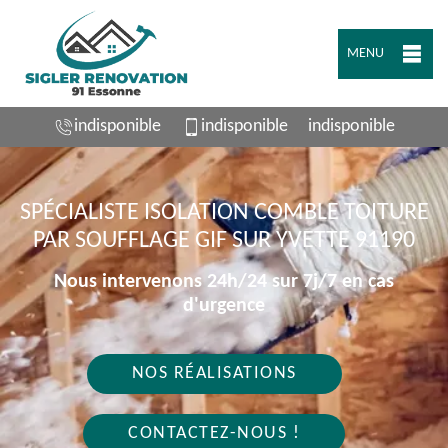
MENU
indisponible
indisponible
indisponible
SPÉCIALISTE ISOLATION COMBLE TOITURE
PAR SOUFFLAGE GIF SUR YVETTE 91190
Nous intervenons 24h/24 sur 7j/7 en cas
d'urgence
NOS RÉALISATIONS
CONTACTEZ-NOUS !