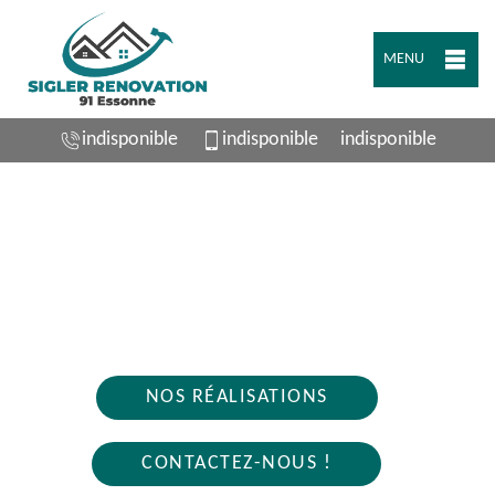
MENU
indisponible
indisponible
indisponible
ARTISAN PLOMBIER GIF SUR YVETTE 91190
Nous intervenons 24h/24 sur 7j/7 en cas
d'urgence
NOS RÉALISATIONS
CONTACTEZ-NOUS !