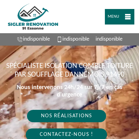
MENU
indisponible
indisponible
indisponible
SPÉCIALISTE ISOLATION COMBLE TOITURE
PAR SOUFFLAGE DANNEMOIS 91490
Nous intervenons 24h/24 sur 7j/7 en cas
d'urgence
NOS RÉALISATIONS
CONTACTEZ-NOUS !