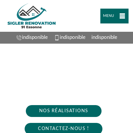
MENU
indisponible
indisponible
indisponible
ARTISAN PLOMBIER GOMETZ LA VILLE
91400
Nous intervenons 24h/24 sur 7j/7 en cas
d'urgence
NOS RÉALISATIONS
CONTACTEZ-NOUS !