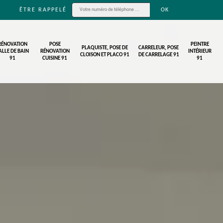
ÊTRE RAPPELÉ
RÉNOVATION
POSE
PEINTRE
PLAQUISTE, POSE DE
CARRELEUR, POSE
ALLE DE BAIN
RÉNOVATION
INTÉRIEUR
CLOISON ET PLACO 91
DE CARRELAGE 91
91
CUISINE 91
91