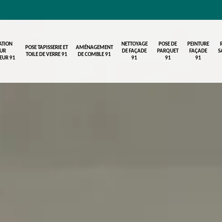
ATION
NETTOYAGE
POSE DE
PEINTURE
POSE TAPISSERIE ET
AMÉNAGEMENT
UR
DE FAÇADE
PARQUET
FAÇADE
S
TOILE DE VERRE 91
DE COMBLE 91
IEUR 91
91
91
91