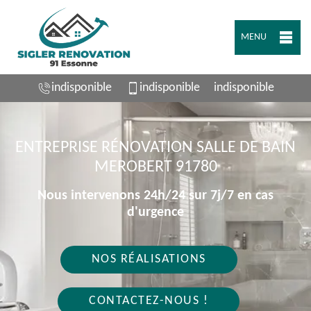
MENU
indisponible
indisponible
indisponible
ENTREPRISE RÉNOVATION SALLE DE BAIN
MEROBERT 91780
Nous intervenons 24h/24 sur 7j/7 en cas
d'urgence
NOS RÉALISATIONS
CONTACTEZ-NOUS !