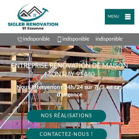
MENU
indisponible
indisponible
indisponible
ENTREPRISE RÉNOVATION DE MAISON
MONTJAY 91440
Nous intervenons 24h/24 sur 7j/7 en cas
d'urgence
NOS RÉALISATIONS
CONTACTEZ-NOUS !