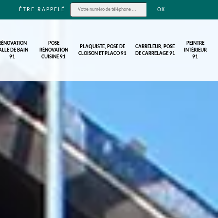
ÊTRE RAPPELÉ
RÉNOVATION
POSE
PEINTRE
PLAQUISTE, POSE DE
CARRELEUR, POSE
ALLE DE BAIN
RÉNOVATION
INTÉRIEUR
CLOISON ET PLACO 91
DE CARRELAGE 91
91
CUISINE 91
91