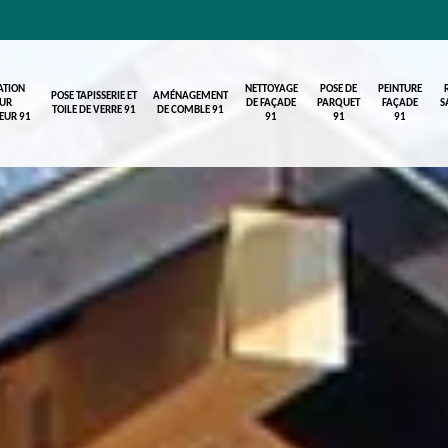
ATION
NETTOYAGE
POSE DE
PEINTURE
POSE TAPISSERIE ET
AMÉNAGEMENT
UR
DE FAÇADE
PARQUET
FAÇADE
S
TOILE DE VERRE 91
DE COMBLE 91
IEUR 91
91
91
91