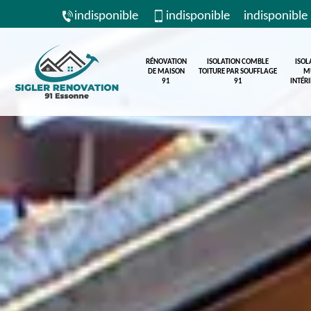
indisponible
indisponible
indisponible
RÉNOVATION
ISOLATION COMBLE
ISOL
DE MAISON
TOITURE PAR SOUFFLAGE
M
91
91
INTÉR