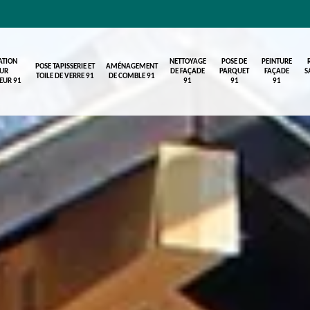
ATION
NETTOYAGE
POSE DE
PEINTURE
POSE TAPISSERIE ET
AMÉNAGEMENT
UR
DE FAÇADE
PARQUET
FAÇADE
S
TOILE DE VERRE 91
DE COMBLE 91
IEUR 91
91
91
91