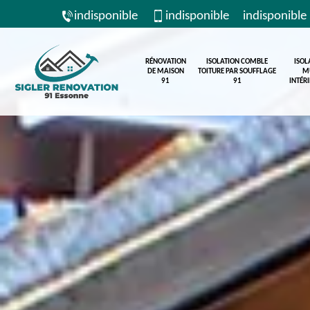
indisponible
indisponible
indisponible
RÉNOVATION
ISOLATION COMBLE
ISOL
DE MAISON
TOITURE PAR SOUFFLAGE
M
91
91
INTÉR