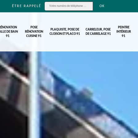
ÊTRE RAPPELÉ
RÉNOVATION
POSE
PEINTRE
PLAQUISTE, POSE DE
CARRELEUR, POSE
ALLE DE BAIN
RÉNOVATION
INTÉRIEUR
CLOISON ET PLACO 91
DE CARRELAGE 91
91
CUISINE 91
91