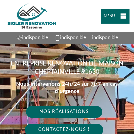
MENU
indisponible
indisponible
indisponible
ENTREPRISE RÉNOVATION DE MAISON
CHEPTAINVILLE 91630
Nous intervenons 24h/24 sur 7j/7 en cas
d'urgence
NOS RÉALISATIONS
CONTACTEZ-NOUS !