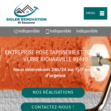
MENU
indisponible
indisponible
indisponible
ENTREPRISE POSE TAPISSERIE ET TOILE DE
VERRE RICHARVILLE 91410
Nous intervenons 24h/24 sur 7j/7 en cas
d'urgence
NOS RÉALISATIONS
CONTACTEZ-NOUS !