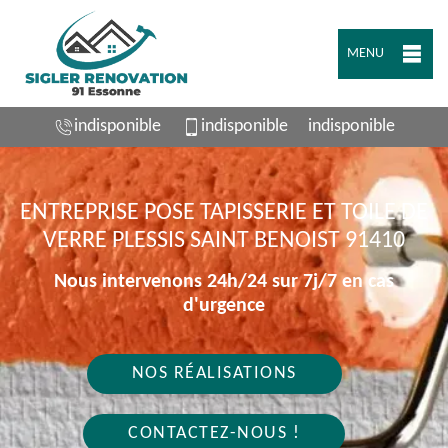
MENU
indisponible
indisponible
indisponible
ENTREPRISE POSE TAPISSERIE ET TOILE DE
VERRE PLESSIS SAINT BENOIST 91410
Nous intervenons 24h/24 sur 7j/7 en cas
d'urgence
NOS RÉALISATIONS
CONTACTEZ-NOUS !