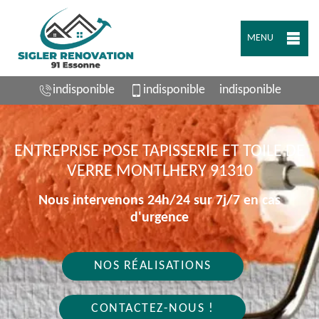
MENU
indisponible
indisponible
indisponible
ENTREPRISE POSE TAPISSERIE ET TOILE DE
VERRE MONTLHERY 91310
Nous intervenons 24h/24 sur 7j/7 en cas
d'urgence
NOS RÉALISATIONS
CONTACTEZ-NOUS !