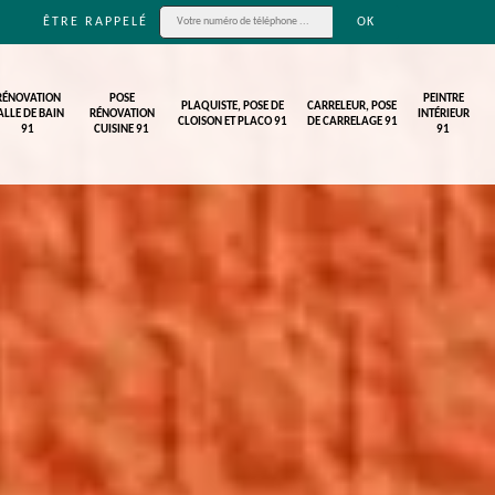
ÊTRE RAPPELÉ
RÉNOVATION
POSE
PEINTRE
PLAQUISTE, POSE DE
CARRELEUR, POSE
ALLE DE BAIN
RÉNOVATION
INTÉRIEUR
CLOISON ET PLACO 91
DE CARRELAGE 91
91
CUISINE 91
91