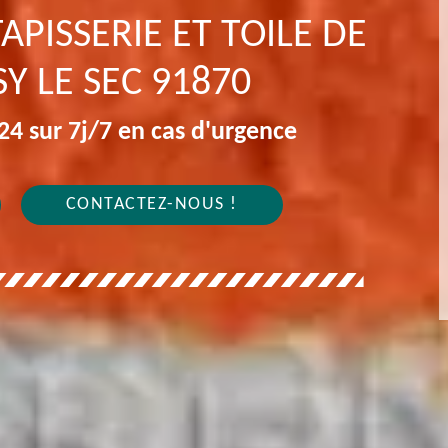
APISSERIE ET TOILE DE
Y LE SEC 91870
4 sur 7j/7 en cas d'urgence
CONTACTEZ-NOUS !