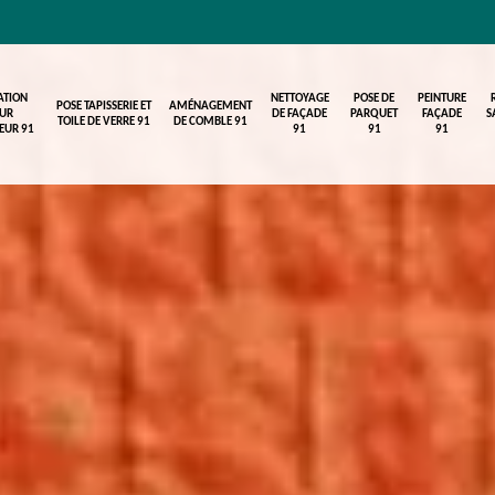
ATION
NETTOYAGE
POSE DE
PEINTURE
POSE TAPISSERIE ET
AMÉNAGEMENT
UR
DE FAÇADE
PARQUET
FAÇADE
S
TOILE DE VERRE 91
DE COMBLE 91
IEUR 91
91
91
91