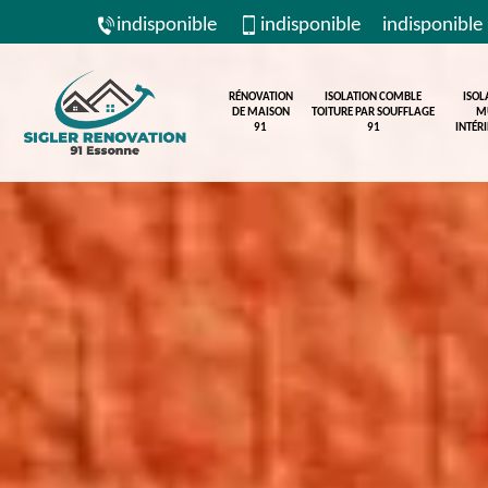
indisponible
indisponible
indisponible
RÉNOVATION
ISOLATION COMBLE
ISOL
DE MAISON
TOITURE PAR SOUFFLAGE
M
91
91
INTÉR