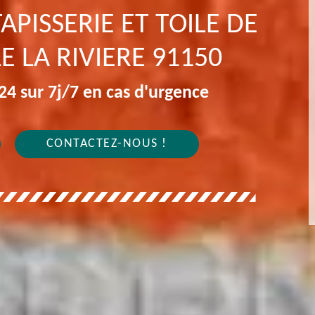
APISSERIE ET TOILE DE
E LA RIVIERE 91150
4 sur 7j/7 en cas d'urgence
CONTACTEZ-NOUS !