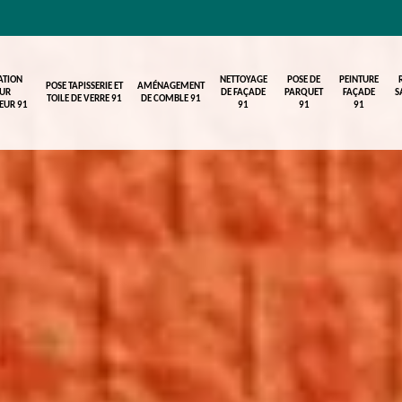
ATION
NETTOYAGE
POSE DE
PEINTURE
POSE TAPISSERIE ET
AMÉNAGEMENT
UR
DE FAÇADE
PARQUET
FAÇADE
S
TOILE DE VERRE 91
DE COMBLE 91
IEUR 91
91
91
91