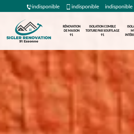
indisponible
indisponible
indisponible
RÉNOVATION
ISOLATION COMBLE
ISOL
DE MAISON
TOITURE PAR SOUFFLAGE
M
91
91
INTÉR