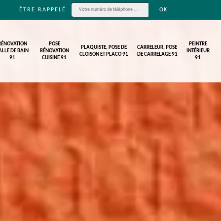
ÊTRE RAPPELÉ
RÉNOVATION
POSE
PEINTRE
PLAQUISTE, POSE DE
CARRELEUR, POSE
ALLE DE BAIN
RÉNOVATION
INTÉRIEUR
CLOISON ET PLACO 91
DE CARRELAGE 91
91
CUISINE 91
91