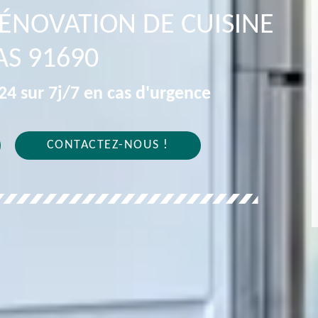
RÉNOVATION DE CUISINE
AS 91690
4 sur 7j/7 en cas d'urgence
CONTACTEZ-NOUS !