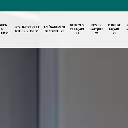
ATION
NETTOYAGE
POSE DE
PEINTURE
POSE TAPISSERIE ET
AMÉNAGEMENT
UR
DE FAÇADE
PARQUET
FAÇADE
S
TOILE DE VERRE 91
DE COMBLE 91
IEUR 91
91
91
91