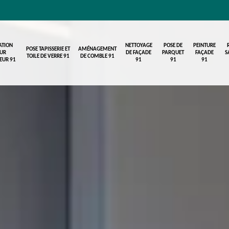
ATION
NETTOYAGE
POSE DE
PEINTURE
POSE TAPISSERIE ET
AMÉNAGEMENT
UR
DE FAÇADE
PARQUET
FAÇADE
S
TOILE DE VERRE 91
DE COMBLE 91
IEUR 91
91
91
91