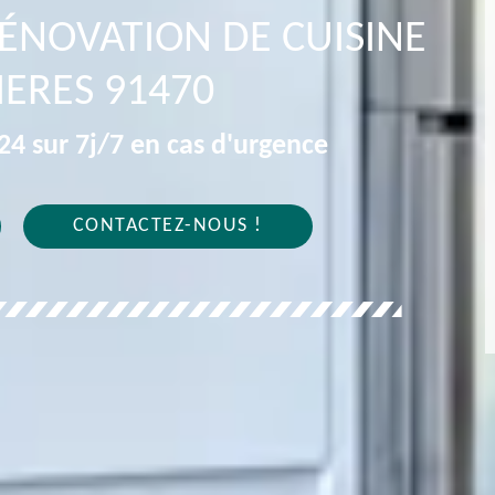
RÉNOVATION DE CUISINE
IERES 91470
4 sur 7j/7 en cas d'urgence
CONTACTEZ-NOUS !