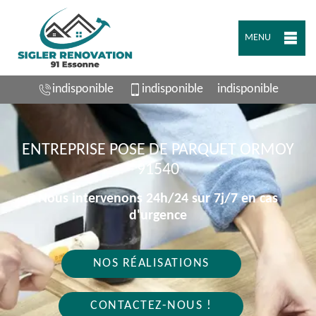
MENU
indisponible
indisponible
indisponible
ENTREPRISE POSE DE PARQUET ORMOY
91540
Nous intervenons 24h/24 sur 7j/7 en cas
d'urgence
NOS RÉALISATIONS
CONTACTEZ-NOUS !