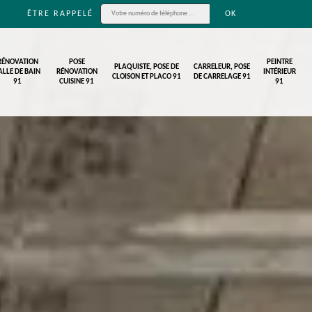
ÊTRE RAPPELÉ
RÉNOVATION
POSE
PEINTRE
PLAQUISTE, POSE DE
CARRELEUR, POSE
ALLE DE BAIN
RÉNOVATION
INTÉRIEUR
CLOISON ET PLACO 91
DE CARRELAGE 91
91
CUISINE 91
91