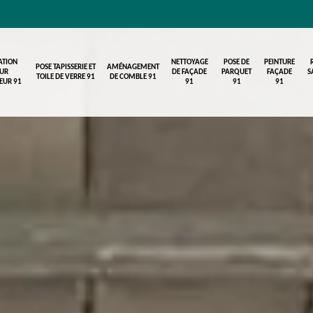
ATION
NETTOYAGE
POSE DE
PEINTURE
POSE TAPISSERIE ET
AMÉNAGEMENT
UR
DE FAÇADE
PARQUET
FAÇADE
S
TOILE DE VERRE 91
DE COMBLE 91
IEUR 91
91
91
91