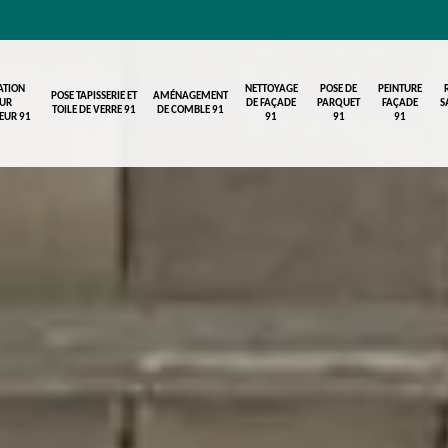
ATION
NETTOYAGE
POSE DE
PEINTURE
POSE TAPISSERIE ET
AMÉNAGEMENT
UR
DE FAÇADE
PARQUET
FAÇADE
S
TOILE DE VERRE 91
DE COMBLE 91
IEUR 91
91
91
91