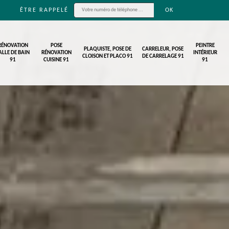
ÊTRE RAPPELÉ
RÉNOVATION
POSE
PEINTRE
PLAQUISTE, POSE DE
CARRELEUR, POSE
ALLE DE BAIN
RÉNOVATION
INTÉRIEUR
CLOISON ET PLACO 91
DE CARRELAGE 91
91
CUISINE 91
91