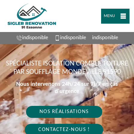
MENU
indisponible
indisponible
indisponible
SPÉCIALISTE ISOLATION COMBLE TOITURE
PAR SOUFFLAGE MONDEVILLE 91590
Nous intervenons 24h/24 sur 7j/7 en cas
d'urgence
NOS RÉALISATIONS
CONTACTEZ-NOUS !