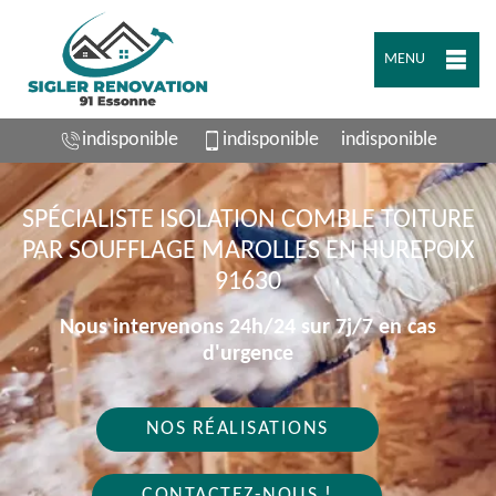
MENU
indisponible
indisponible
indisponible
SPÉCIALISTE ISOLATION COMBLE TOITURE
PAR SOUFFLAGE MAROLLES EN HUREPOIX
91630
Nous intervenons 24h/24 sur 7j/7 en cas
d'urgence
NOS RÉALISATIONS
CONTACTEZ-NOUS !