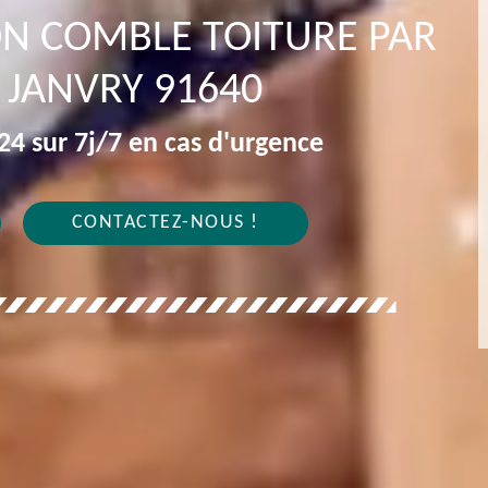
ION COMBLE TOITURE PAR
 JANVRY 91640
4 sur 7j/7 en cas d'urgence
CONTACTEZ-NOUS !