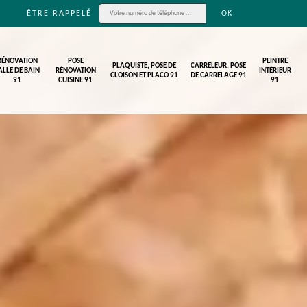
ÊTRE RAPPELÉ
RÉNOVATION
POSE
PEINTRE
PLAQUISTE, POSE DE
CARRELEUR, POSE
ALLE DE BAIN
RÉNOVATION
INTÉRIEUR
CLOISON ET PLACO 91
DE CARRELAGE 91
91
CUISINE 91
91