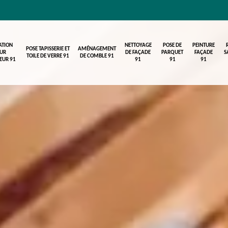
ATION
NETTOYAGE
POSE DE
PEINTURE
POSE TAPISSERIE ET
AMÉNAGEMENT
UR
DE FAÇADE
PARQUET
FAÇADE
S
TOILE DE VERRE 91
DE COMBLE 91
IEUR 91
91
91
91