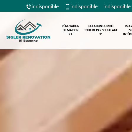
indisponible
indisponible
indisponible
RÉNOVATION
ISOLATION COMBLE
ISOL
DE MAISON
TOITURE PAR SOUFFLAGE
M
91
91
INTÉR