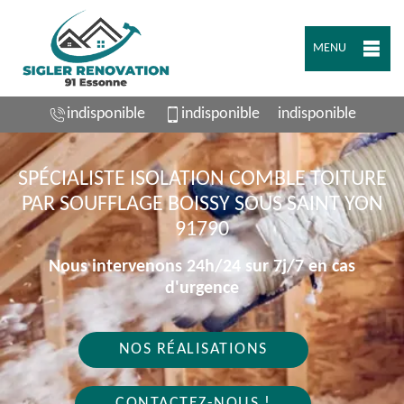
MENU
indisponible
indisponible
indisponible
SPÉCIALISTE ISOLATION COMBLE TOITURE
PAR SOUFFLAGE BOISSY SOUS SAINT YON
91790
Nous intervenons 24h/24 sur 7j/7 en cas
d'urgence
NOS RÉALISATIONS
CONTACTEZ-NOUS !