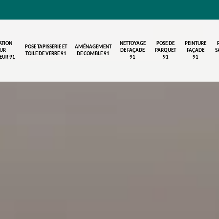
ATION
NETTOYAGE
POSE DE
PEINTURE
POSE TAPISSERIE ET
AMÉNAGEMENT
UR
DE FAÇADE
PARQUET
FAÇADE
S
TOILE DE VERRE 91
DE COMBLE 91
IEUR 91
91
91
91