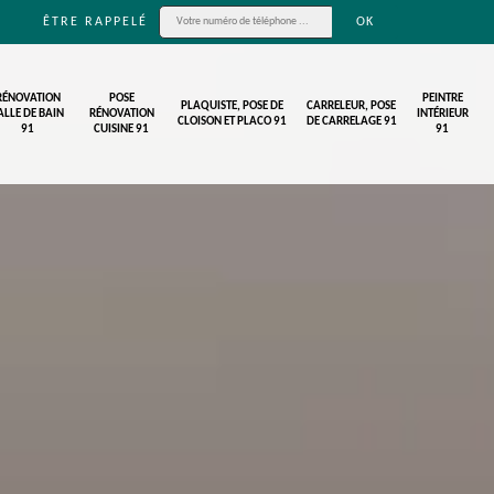
ÊTRE RAPPELÉ
RÉNOVATION
POSE
PEINTRE
PLAQUISTE, POSE DE
CARRELEUR, POSE
ALLE DE BAIN
RÉNOVATION
INTÉRIEUR
CLOISON ET PLACO 91
DE CARRELAGE 91
91
CUISINE 91
91