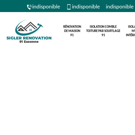
indisponible
indisponible
indisponible
RÉNOVATION
ISOLATION COMBLE
ISOL
DE MAISON
TOITURE PAR SOUFFLAGE
M
91
91
INTÉR