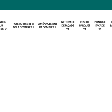
ATION
NETTOYAGE
POSE DE
PEINTURE
POSE TAPISSERIE ET
AMÉNAGEMENT
UR
DE FAÇADE
PARQUET
FAÇADE
S
TOILE DE VERRE 91
DE COMBLE 91
IEUR 91
91
91
91