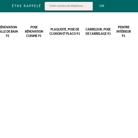
ÊTRE RAPPELÉ
RÉNOVATION
POSE
PEINTRE
PLAQUISTE, POSE DE
CARRELEUR, POSE
ALLE DE BAIN
RÉNOVATION
INTÉRIEUR
CLOISON ET PLACO 91
DE CARRELAGE 91
91
CUISINE 91
91