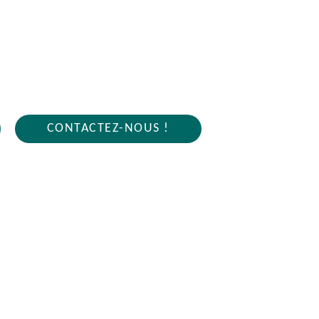
R VILLEZIERS 91940
4 sur 7j/7 en cas d'urgence
CONTACTEZ-NOUS !