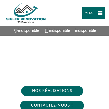
MENU
indisponible
indisponible
indisponible
ARTISAN PLOMBIER SAINTE GENEVIEVE
DES BOIS 91700
Nous intervenons 24h/24 sur 7j/7 en cas
d'urgence
NOS RÉALISATIONS
CONTACTEZ-NOUS !