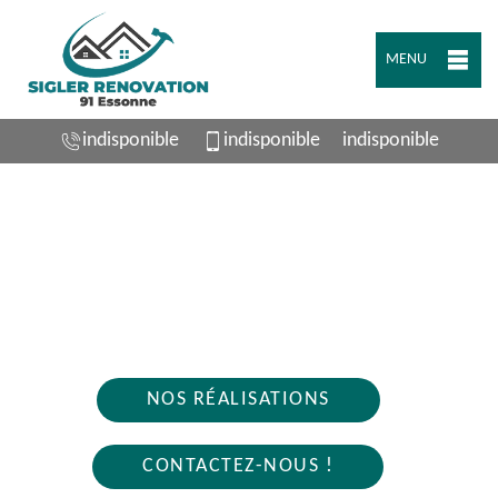
MENU
indisponible
indisponible
indisponible
ARTISAN PLOMBIER SAINT VRAIN 91770
Nous intervenons 24h/24 sur 7j/7 en cas
d'urgence
NOS RÉALISATIONS
CONTACTEZ-NOUS !