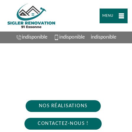
MENU
indisponible
indisponible
indisponible
ARTISAN PLOMBIER ROINVILLE 91410
Nous intervenons 24h/24 sur 7j/7 en cas
d'urgence
NOS RÉALISATIONS
CONTACTEZ-NOUS !