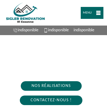
MENU
indisponible
indisponible
indisponible
ARTISAN PLOMBIER RIS ORANGIS 91130
Nous intervenons 24h/24 sur 7j/7 en cas
d'urgence
NOS RÉALISATIONS
CONTACTEZ-NOUS !