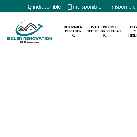
indisponible
indisponible
indisponible
RÉNOVATION
ISOLATION COMBLE
ISOL
DE MAISON
TOITURE PAR SOUFFLAGE
M
91
91
INTÉR