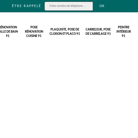
ÊTRE RAPPELÉ
RÉNOVATION
POSE
PEINTRE
PLAQUISTE, POSE DE
CARRELEUR, POSE
ALLE DE BAIN
RÉNOVATION
INTÉRIEUR
CLOISON ET PLACO 91
DE CARRELAGE 91
91
CUISINE 91
91