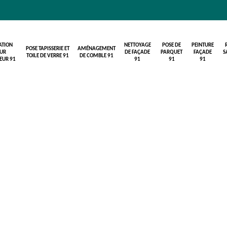
ATION
NETTOYAGE
POSE DE
PEINTURE
POSE TAPISSERIE ET
AMÉNAGEMENT
UR
DE FAÇADE
PARQUET
FAÇADE
S
TOILE DE VERRE 91
DE COMBLE 91
IEUR 91
91
91
91