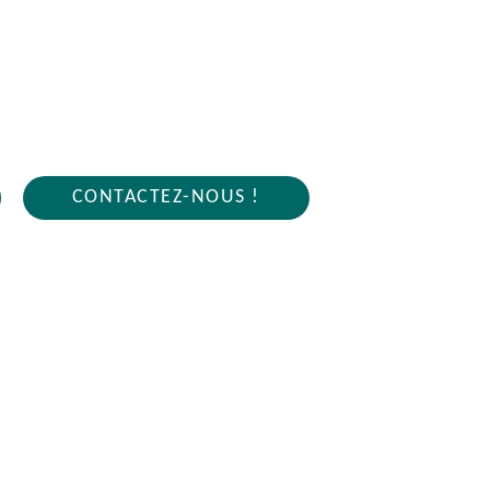
R OLLAINVILLE 91340
4 sur 7j/7 en cas d'urgence
CONTACTEZ-NOUS !