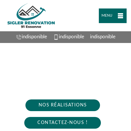
MENU
indisponible
indisponible
indisponible
ARTISAN PLOMBIER MONTGERON 91230
Nous intervenons 24h/24 sur 7j/7 en cas
d'urgence
NOS RÉALISATIONS
CONTACTEZ-NOUS !