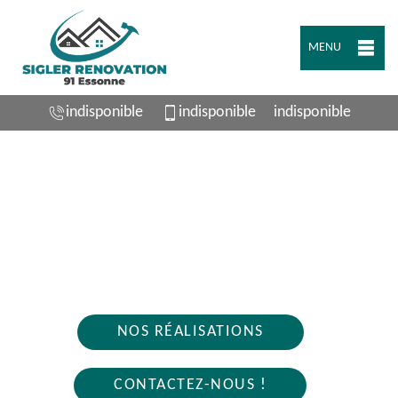
MENU
indisponible
indisponible
indisponible
ARTISAN PLOMBIER LEUVILLE SUR ORGE
91310
Nous intervenons 24h/24 sur 7j/7 en cas
d'urgence
NOS RÉALISATIONS
CONTACTEZ-NOUS !